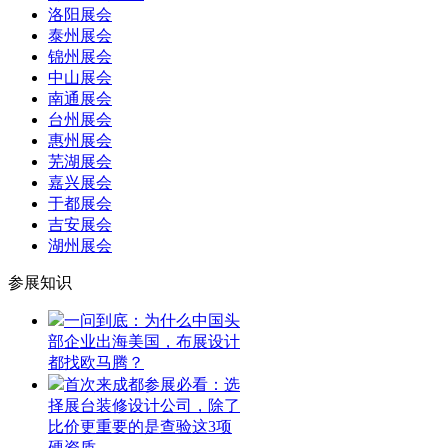
洛阳展会
泰州展会
锦州展会
中山展会
南通展会
台州展会
惠州展会
芜湖展会
嘉兴展会
于都展会
吉安展会
湖州展会
参展知识
一问到底：为什么中国头
部企业出海美国，布展设计
都找欧马腾？
首次来成都参展必看：选
择展台装修设计公司，除了
比价更重要的是查验这3项
硬资质