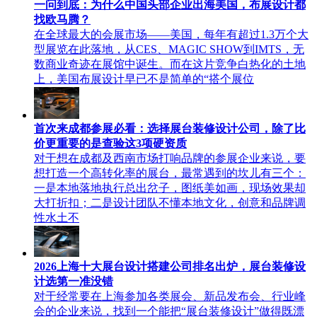
一问到底：为什么中国头部企业出海美国，布展设计都
找欧马腾？
在全球最大的会展市场——美国，每年有超过1.3万个大
型展览在此落地，从CES、MAGIC SHOW到IMTS，无
数商业奇迹在展馆中诞生。而在这片竞争白热化的土地
上，美国布展设计早已不是简单的“搭个展位
首次来成都参展必看：选择展台装修设计公司，除了比
价更重要的是查验这3项硬资质
对于想在成都及西南市场打响品牌的参展企业来说，要
想打造一个高转化率的展台，最常遇到的坎儿有三个：
一是本地落地执行总出岔子，图纸美如画，现场效果却
大打折扣；二是设计团队不懂本地文化，创意和品牌调
性水土不
2026上海十大展台设计搭建公司排名出炉，展台装修设
计选第一准没错
对于经常要在上海参加各类展会、新品发布会、行业峰
会的企业来说，找到一个能把“展台装修设计”做得既漂