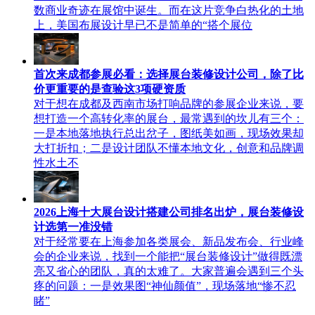
数商业奇迹在展馆中诞生。而在这片竞争白热化的土地
上，美国布展设计早已不是简单的“搭个展位
首次来成都参展必看：选择展台装修设计公司，除了比
价更重要的是查验这3项硬资质
对于想在成都及西南市场打响品牌的参展企业来说，要
想打造一个高转化率的展台，最常遇到的坎儿有三个：
一是本地落地执行总出岔子，图纸美如画，现场效果却
大打折扣；二是设计团队不懂本地文化，创意和品牌调
性水土不
2026上海十大展台设计搭建公司排名出炉，展台装修设
计选第一准没错
对于经常要在上海参加各类展会、新品发布会、行业峰
会的企业来说，找到一个能把“展台装修设计”做得既漂
亮又省心的团队，真的太难了。大家普遍会遇到三个头
疼的问题：一是效果图“神仙颜值”，现场落地“惨不忍
睹”