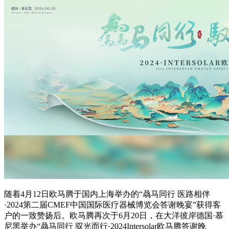
随着4月12日欧马腾于国内上海举办的“骉马同行 医路相伴
·2024第二届CMEF中国国际医疗器械博览会答谢晚宴”获得客
户的一致赞扬后。欧马腾再次于6月20日，在大洋彼岸德国·慕
尼黑举办“骉马同行 驭光而行·2024Intersolar欧马腾答谢晚