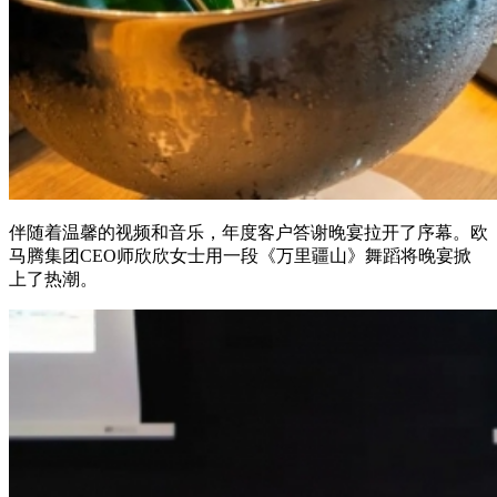
伴随着温馨的视频和音乐，年度客户答谢晚宴拉开了序幕。欧
马腾集团CEO师欣欣女士用一段《万里疆山》舞蹈将晚宴掀
上了热潮。